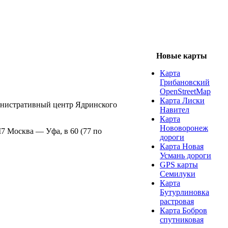
Новые карты
Карта
Грибановский
OpenStreetMap
Карта Лиски
дминистративный центр Ядринского
Навител
Карта
Нововоронеж
М7 Москва — Уфа, в 60 (77 по
дороги
Карта Новая
Усмань дороги
GPS карты
Семилуки
Карта
Бутурлиновка
растровая
Карта Бобров
спутниковая