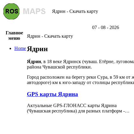
Ядрин - Скачать карту
07 - 08 - 2026
Главное
Ядрин - Скачать карту
меню
Ядрин
Home
Я́дрин
, в 18 веке Ядринск (чуваш. Етĕрне, лугово
района Чувашской республики.
Город расположен на берегу реки Сура, в 59 км от
автодороге) км к юго-западу от столицы республики
GPS карты Ядрина
Актуальные GPS-ГЛОНАСС карты Ядрина
(Чувашская республика) для разных платформ -…