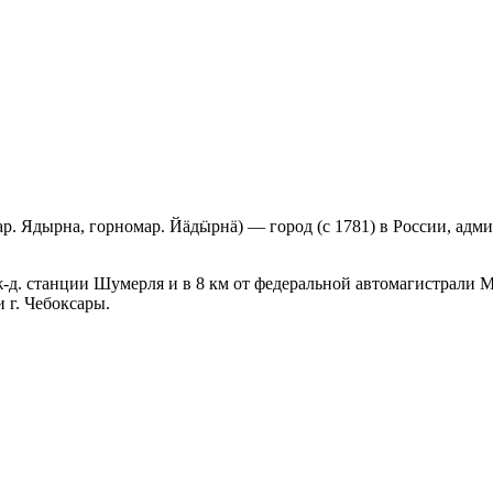
мар. Ядырна, горномар. Йӓдӹрнӓ) — город (с 1781) в России, а
 ж-д. станции Шумерля и в 8 км от федеральной автомагистрали 
 г. Чебоксары.