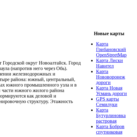
Новые карты
Карта
Грибановский
OpenStreetMap
Карта Лиски
т Городской округ Новоалтайск. Город
Навител
аула (напротив него через Обь).
Карта
ечении железнодорожных и
Нововоронеж
етыре района: южный, центральный,
дороги
ах южного промышленного узла и в
Карта Новая
ой части южного жилого района
Усмань дороги
формируются как деловой и
GPS карты
нировочную структуру. Этажность
Семилуки
Карта
Бутурлиновка
растровая
Карта Бобров
спутниковая