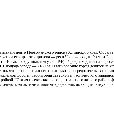
ративный центр Первомайского района Алтайского края. Образуе
ечении его правого притока — реки Чесноковки, в 12 км от Барн
 в 10 самых крупных ж/д узлов РФ). Город находится на перес
. Площадь города — 7180 га. Планировочно город делится на ч
 коммунально—складские предприятия сосредоточены в границ
а железной дороги. Территория северной и частично юго-западн
ройкой. Южная и северная части центрального жилого района 
доточены компактные жилые микрорайоны, имеющие четкую пла