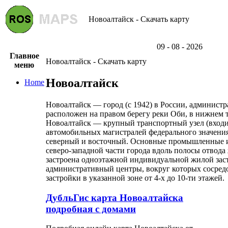
Новоалтайск - Скачать карту
09 - 08 - 2026
Главное
Новоалтайск - Скачать карту
меню
Новоалтайск
Home
Новоалтайск — город (с 1942) в России, админист
расположен на правом берегу реки Оби, в нижнем т
Новоалтайск — крупный транспортный узел (входит
автомобильных магистралей федерального значения
северный и восточный. Основные промышленные и
северо-западной части города вдоль полосы отвод
застроена одноэтажной индивидуальной жилой заст
административный центры, вокруг которых сосре
застройки в указанной зоне от 4-х до 10-ти этажей.
ДубльГис карта Новоалтайска
подробная с домами