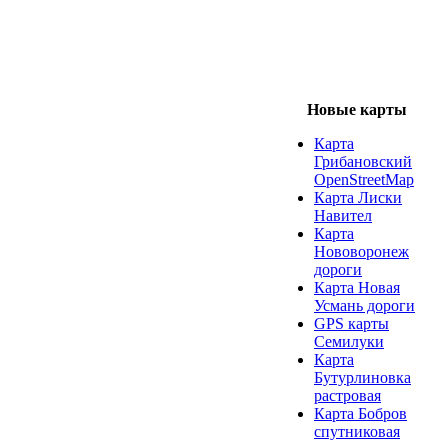
Новые карты
Карта
Грибановский
OpenStreetMap
Карта Лиски
Навител
Карта
Нововоронеж
дороги
Карта Новая
Усмань дороги
GPS карты
Семилуки
Карта
Бутурлиновка
растровая
Карта Бобров
спутниковая