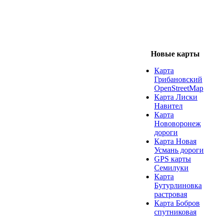
Новые карты
Карта
Грибановский
OpenStreetMap
Карта Лиски
Навител
Карта
Нововоронеж
дороги
Карта Новая
Усмань дороги
GPS карты
Семилуки
Карта
Бутурлиновка
растровая
Карта Бобров
спутниковая