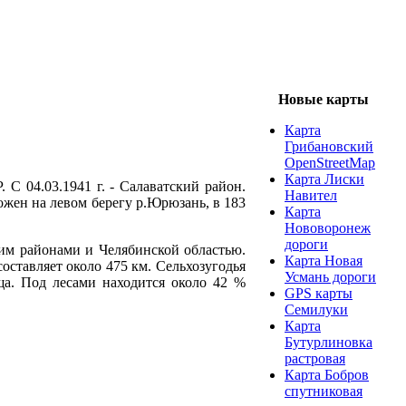
Новые карты
Карта
Грибановский
OpenStreetMap
Карта Лиски
 С 04.03.1941 г. - Салаватский район.
Навител
ожен на левом берегу р.Юрюзань, в 183
Карта
Нововоронеж
дороги
ким районами и Челябинской областью.
Карта Новая
составляет около 475 км. Сельхозугодья
Усмань дороги
бища. Под лесами находится около 42 %
GPS карты
Семилуки
Карта
Бутурлиновка
растровая
Карта Бобров
спутниковая