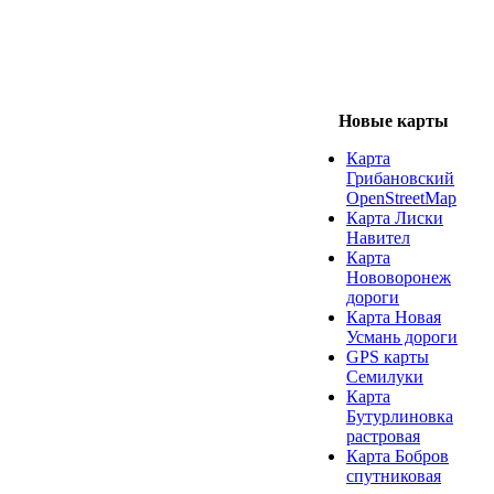
Новые карты
Карта
Грибановский
OpenStreetMap
Карта Лиски
Навител
Карта
Нововоронеж
дороги
Карта Новая
Усмань дороги
GPS карты
Семилуки
Карта
Бутурлиновка
растровая
Карта Бобров
спутниковая