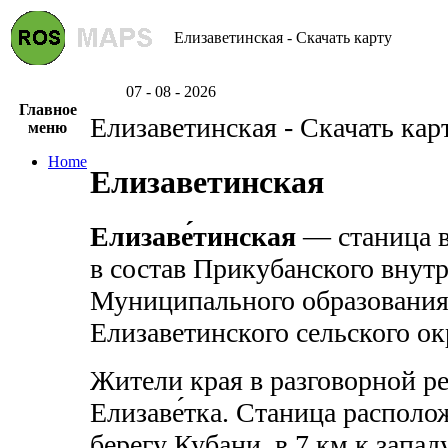
Елизаветинская - Скачать карту
07 - 08 - 2026
Главное
Елизаветинская - Скачать кар
меню
Home
Елизаветинская
Елизаве́тинская
— станица в
в состав Прикубанского внутр
Муниципального образования 
Елизаветинского сельского ок
Жители края в разговорной р
Елизаве́тка. Станица распол
берегу Кубани, в 7 км к запад