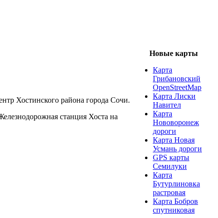
Новые карты
Карта
Грибановский
OpenStreetMap
Карта Лиски
ентр Хостинского района города Сочи.
Навител
Карта
 Железнодорожная станция Хоста на
Нововоронеж
дороги
Карта Новая
Усмань дороги
GPS карты
Семилуки
Карта
Бутурлиновка
растровая
Карта Бобров
спутниковая