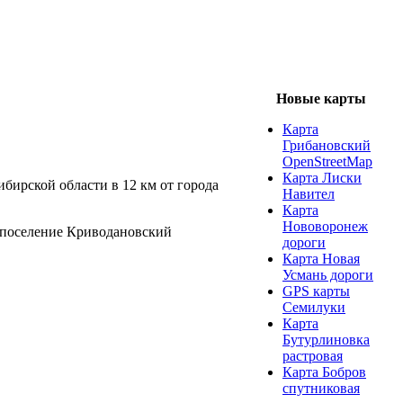
Новые карты
Карта
Грибановский
OpenStreetMap
Карта Лиски
бирской области в 12 км от города
Навител
Карта
Нововоронеж
 поселение Криводановский
дороги
Карта Новая
Усмань дороги
GPS карты
Семилуки
Карта
Бутурлиновка
растровая
Карта Бобров
спутниковая