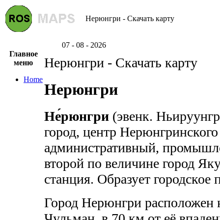
Нерюнгри - Скачать карту
07 - 08 - 2026
Главное
Нерюнгри - Скачать карту
меню
Home
Нерюнгри
Не́рюнгри
(эвенк. Ньируунгр
город, центр Нерюнгринского
административный, промышле
второй по величине город Як
станция. Образует городское
Город Нерюнгри расположен н
Чульман, в 70 км от её впаде