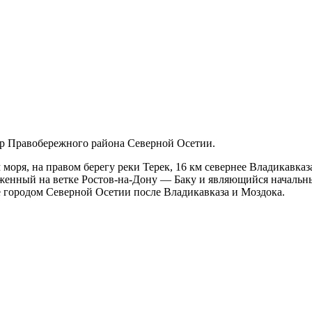
р Правобережного района Северной Осетии.
моря, на правом берегу реки Терек, 16 км севернее Владикавказ
енный на ветке Ростов-на-Дону — Баку и являющийся начальны
е городом Северной Осетии после Владикавказа и Моздока.