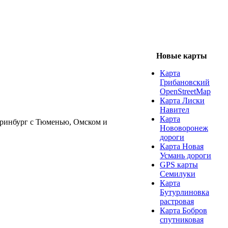
Новые карты
Карта
Грибановский
OpenStreetMap
Карта Лиски
Навител
Карта
еринбург с Тюменью, Омском и
Нововоронеж
дороги
Карта Новая
Усмань дороги
GPS карты
Семилуки
Карта
Бутурлиновка
растровая
Карта Бобров
спутниковая