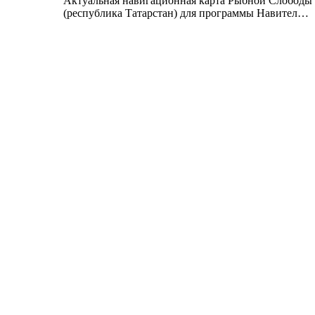
Актуальная навигационная карта Рыбной Слободы
(республика Татарстан) для программы Навител…