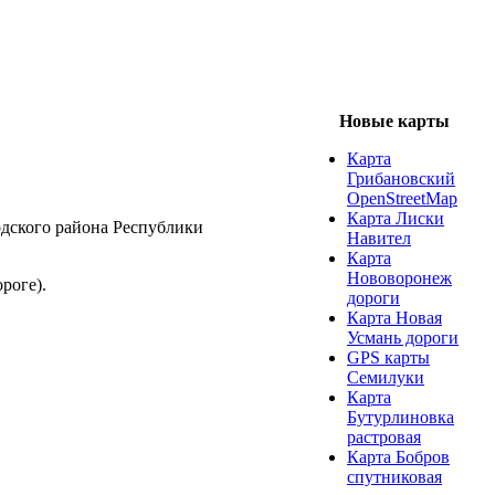
Новые карты
Карта
Грибановский
OpenStreetMap
Карта Лиски
одского района Республики
Навител
Карта
Нововоронеж
роге).
дороги
Карта Новая
Усмань дороги
GPS карты
Семилуки
Карта
Бутурлиновка
растровая
Карта Бобров
спутниковая