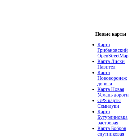
Новые карты
Карта
Грибановский
OpenStreetMap
Карта Лиски
Навител
Карта
Нововоронеж
дороги
Карта Новая
Усмань дороги
GPS карты
Семилуки
Карта
Бутурлиновка
растровая
Карта Бобров
спутниковая