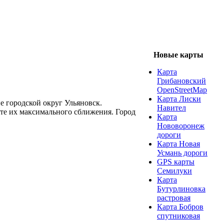
Новые карты
Карта
Грибановский
OpenStreetMap
Карта Лиски
 городской округ Ульяновск.
Навител
те их максимального сближения. Город
Карта
Нововоронеж
дороги
Карта Новая
Усмань дороги
GPS карты
Семилуки
Карта
Бутурлиновка
растровая
Карта Бобров
спутниковая