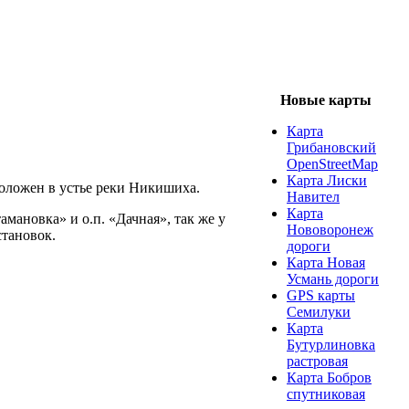
Новые карты
Карта
Грибановский
OpenStreetMap
Карта Лиски
положен в устье реки Никишиха.
Навител
Карта
мановка» и о.п. «Дачная», так же у
Нововоронеж
становок.
дороги
Карта Новая
Усмань дороги
GPS карты
Семилуки
Карта
Бутурлиновка
растровая
Карта Бобров
спутниковая