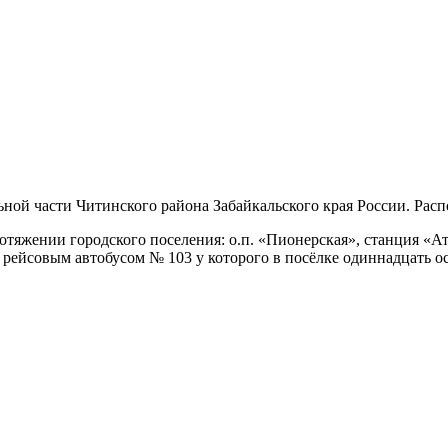
ьной части Читинского района Забайкальского края России. Рас
яжении городского поселения: о.п. «Пионерская», станция «Ата
 рейсовым автобусом № 103 у которого в посёлке одиннадцать о