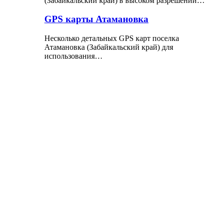
(Забайкальский край) в высоком разрешении…
GPS карты Атамановка
Несколько детальных GPS карт поселка
Атамановка (Забайкальский край) для
использования…