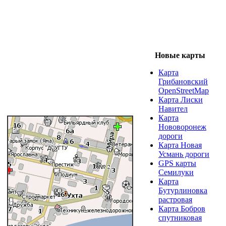
Новые карты
Карта
Грибановский
OpenStreetMap
Карта Лиски
Навител
Карта
Нововоронеж
дороги
Карта Новая
Усмань дороги
GPS карты
Семилуки
Карта
Бутурлиновка
растровая
Карта Бобров
спутниковая