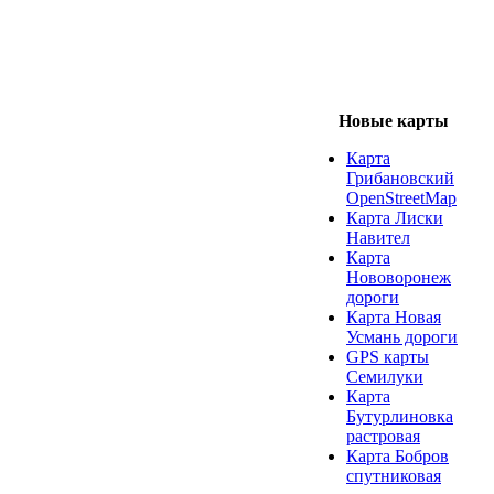
Новые карты
Карта
Грибановский
OpenStreetMap
Карта Лиски
Навител
Карта
Нововоронеж
дороги
Карта Новая
Усмань дороги
GPS карты
Семилуки
Карта
Бутурлиновка
растровая
Карта Бобров
спутниковая