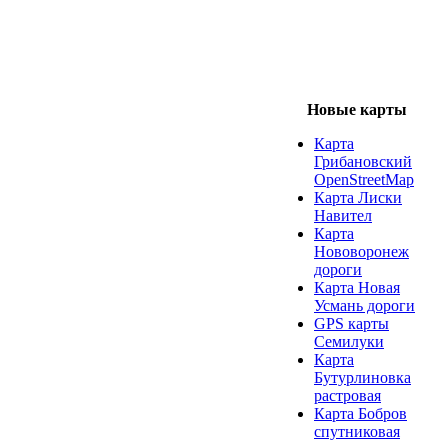
Новые карты
Карта
Грибановский
OpenStreetMap
Карта Лиски
Навител
Карта
Нововоронеж
дороги
Карта Новая
Усмань дороги
GPS карты
Семилуки
Карта
Бутурлиновка
растровая
Карта Бобров
спутниковая