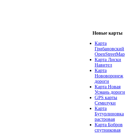
Новые карты
Карта
Грибановский
OpenStreetMap
Карта Лиски
Навител
Карта
Нововоронеж
дороги
Карта Новая
Усмань дороги
GPS карты
Семилуки
Карта
Бутурлиновка
растровая
Карта Бобров
спутниковая