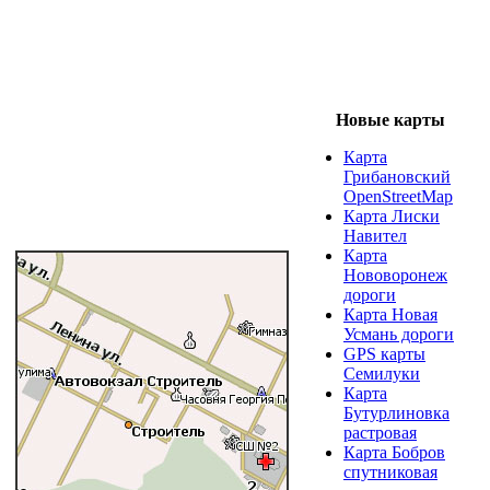
Новые карты
Карта
Грибановский
OpenStreetMap
Карта Лиски
Навител
Карта
Нововоронеж
дороги
Карта Новая
Усмань дороги
GPS карты
Семилуки
Карта
Бутурлиновка
растровая
Карта Бобров
спутниковая