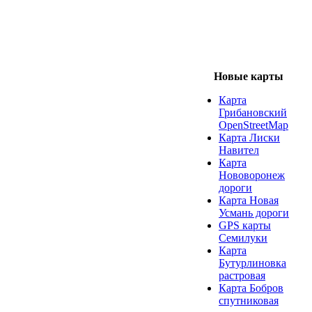
Новые карты
Карта
Грибановский
OpenStreetMap
Карта Лиски
Навител
Карта
Нововоронеж
дороги
Карта Новая
Усмань дороги
GPS карты
Семилуки
Карта
Бутурлиновка
растровая
Карта Бобров
спутниковая