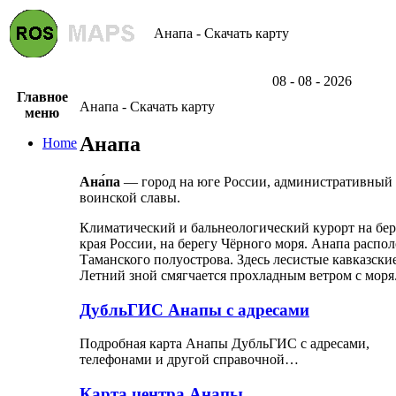
Анапа - Скачать карту
08 - 08 - 2026
Главное
Анапа - Скачать карту
меню
Анапа
Home
Ана́па
— город на юге России, административный ц
воинской славы.
Климатический и бальнеологический курорт на бер
края России, на берегу Чёрного моря. Анапа распол
Таманского полуострова. Здесь лесистые кавказс
Летний зной смягчается прохладным ветром с моря
ДубльГИС Анапы с адресами
Подробная карта Анапы ДубльГИС с адресами,
телефонами и другой справочной…
Карта центра Анапы