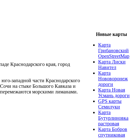
Новые карты
Карта
Грибановский
OpenStreetMap
Карта Лиски
аде Краснодарского края, город
Навител
Карта
Нововоронеж
 юго-западной части Краснодарского
дороги
т Сочи на стыке Большого Кавказа и
Карта Новая
и перемежаются морскими лиманами.
Усмань дороги
GPS карты
Семилуки
Карта
Бутурлиновка
растровая
Карта Бобров
спутниковая