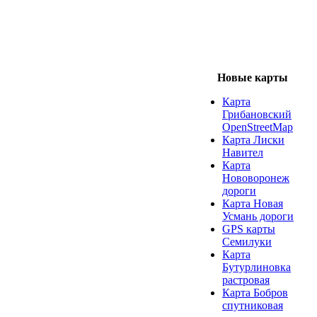
Новые карты
Карта
Грибановский
OpenStreetMap
Карта Лиски
Навител
Карта
Нововоронеж
дороги
Карта Новая
Усмань дороги
GPS карты
Семилуки
Карта
Бутурлиновка
растровая
Карта Бобров
спутниковая