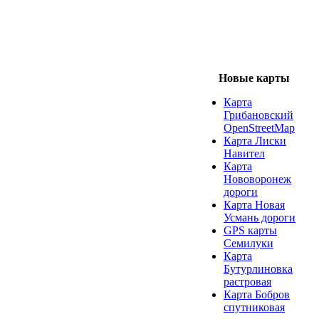
Новые карты
Карта
Грибановский
OpenStreetMap
Карта Лиски
Навител
Карта
Нововоронеж
дороги
Карта Новая
Усмань дороги
GPS карты
Семилуки
Карта
Бутурлиновка
растровая
Карта Бобров
спутниковая