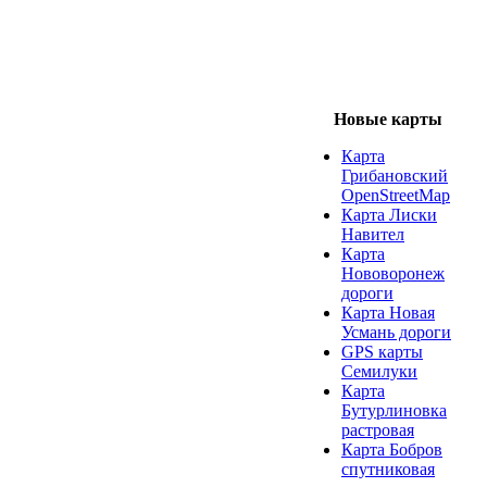
Новые карты
Карта
Грибановский
OpenStreetMap
Карта Лиски
Навител
Карта
Нововоронеж
дороги
Карта Новая
Усмань дороги
GPS карты
Семилуки
Карта
Бутурлиновка
растровая
Карта Бобров
спутниковая