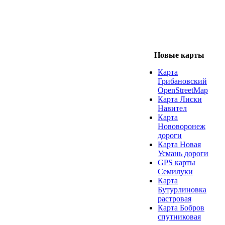
Новые карты
Карта
Грибановский
OpenStreetMap
Карта Лиски
Навител
Карта
Нововоронеж
дороги
Карта Новая
Усмань дороги
GPS карты
Семилуки
Карта
Бутурлиновка
растровая
Карта Бобров
спутниковая