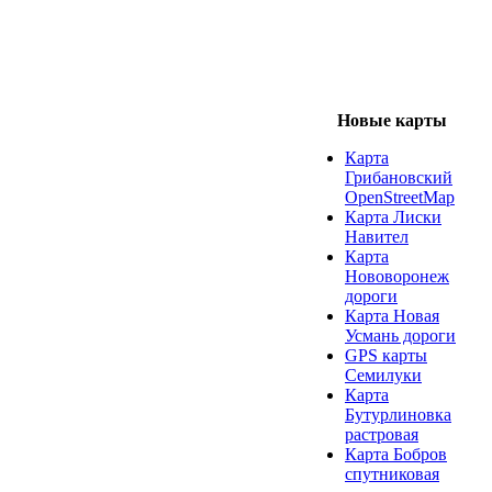
Новые карты
Карта
Грибановский
OpenStreetMap
Карта Лиски
Навител
Карта
Нововоронеж
дороги
Карта Новая
Усмань дороги
GPS карты
Семилуки
Карта
Бутурлиновка
растровая
Карта Бобров
спутниковая