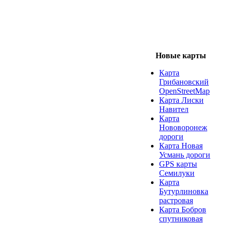
Новые карты
Карта
Грибановский
OpenStreetMap
Карта Лиски
Навител
Карта
Нововоронеж
дороги
Карта Новая
Усмань дороги
GPS карты
Семилуки
Карта
Бутурлиновка
растровая
Карта Бобров
спутниковая