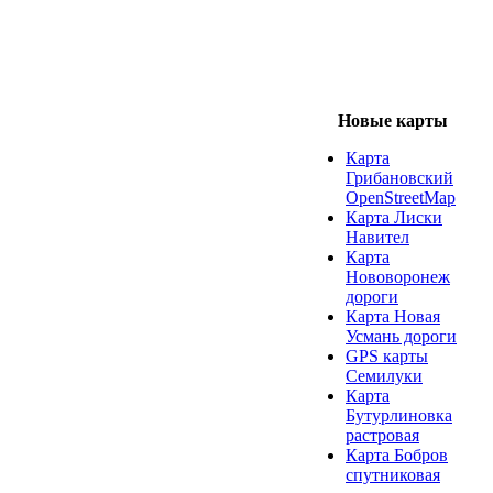
Новые карты
Карта
Грибановский
OpenStreetMap
Карта Лиски
Навител
Карта
Нововоронеж
дороги
Карта Новая
Усмань дороги
GPS карты
Семилуки
Карта
Бутурлиновка
растровая
Карта Бобров
спутниковая