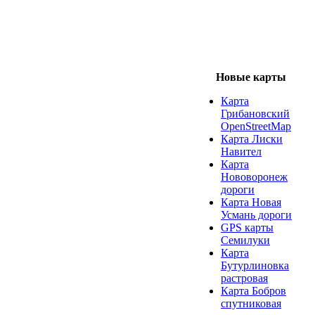
Новые карты
Карта
Грибановский
OpenStreetMap
Карта Лиски
Навител
Карта
Нововоронеж
дороги
Карта Новая
Усмань дороги
GPS карты
Семилуки
Карта
Бутурлиновка
растровая
Карта Бобров
спутниковая