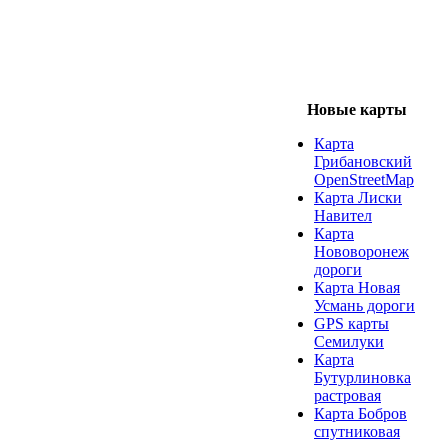
Новые карты
Карта
Грибановский
OpenStreetMap
Карта Лиски
Навител
Карта
Нововоронеж
дороги
Карта Новая
Усмань дороги
GPS карты
Семилуки
Карта
Бутурлиновка
растровая
Карта Бобров
спутниковая